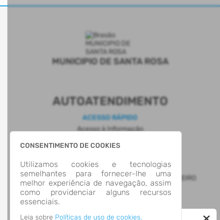
MUNICIPIO DE SANTA ROSA
AUTOATENDIMENTO
ACESSO RÁPIDO
Acesso à Informação
Cidadão
CONSENTIMENTO DE COOKIES
Diário Oficial - DOM/SR
Transparência
Utilizamos cookies e tecnologias
LOCALIZAÇÃO
semelhantes para fornecer-lhe uma
AVENIDA EXPEDICIONÁRIO WEBER, Nº 2983, CRUZEIRO
melhor experiência de navegação, assim
Santa Rosa/
como providenciar alguns recursos
CEP: 98.789-000
essenciais.
Abrir no Mapa
CONTATOS
Leia sobre
Políticas de uso de cookies.