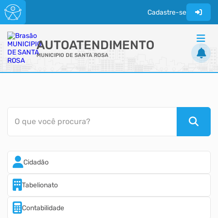
Cadastre-se
AUTOATENDIMENTO
MUNICIPIO DE SANTA ROSA
ACESSO RÁPIDO
Acessibilidade
Portal do Cidadão
O que você procura?
Site da Prefeitura
Portal da Transparência
Cidadão
Tabelionato
Contabilidade