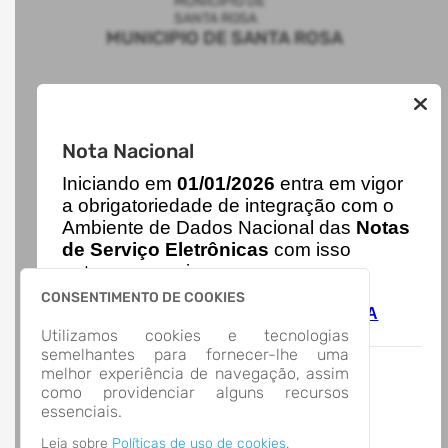
MUNICIPIO DE SANTA ROSA
AUTOATENDIMENTO
Nota Nacional
ACESSO RÁPIDO
Acesso à Informação
I
niciando em
01/01/2026
entra em vigor
Cidadão
a obrigatoriedade de integração com o
Diário Oficial - DOM/SR
Ambiente de Dados Nacional das
Notas
Transparência
de Serviço Eletrônicas
com isso
LOCALIZAÇÃO
entraram em vigor
novas regras,
AVENIDA EXPEDICIONÁRIO WEBER, Nº 2983, CRUZEIRO
acesse o link abaixo e saiba mais.
Santa Rosa/
CONSENTIMENTO DE COOKIES
CEP: 98.789-000
Autoatendimento - MUNICIPIO DE SANTA
Abrir no Mapa
ROSA
Utilizamos cookies e tecnologias
CONTATOS
semelhantes para fornecer-lhe uma
melhor experiência de navegação, assim
(55) 3511-5100
como providenciar alguns recursos
gab@santarosa.rs.gov.br
essenciais.
HORÁRIO DE ATENDIMENTO
Segunda-feira a Sexta-feira
7:30 às 11:30 - 13:30 às 17:30
Leia sobre
Políticas de uso de cookies.